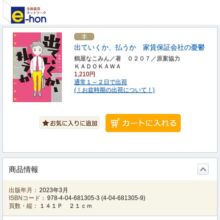
出ていくか、払うか 家賃保証会社の憂鬱
鶴屋なこみん／著 ０２０７／原案協力
ＫＡＤＯＫＡＷＡ
1,210円
通常１～２日で出荷
(！お盆時期の出荷について！)
商品情報
出版年月：
2023年3月
ISBNコード：
978-4-04-681305-3
(
4-04-681305-9
)
頁数・縦：
１４１Ｐ ２１ｃｍ