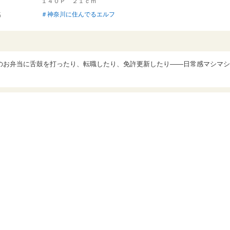
１４０Ｐ ２１ｃｍ
名
＃神奈川に住んでるエルフ
のお弁当に舌鼓を打ったり、転職したり、免許更新したり――日常感マシマシ