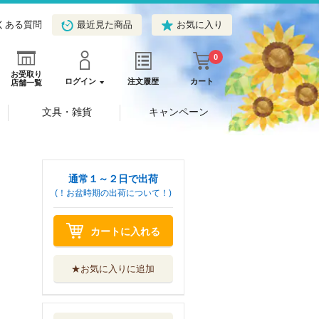
くある質問
最近見た商品
お気に入り
0
お受取り
ログイン
注文履歴
カート
店舗一覧
文具・雑貨
キャンペーン
通常１～２日で出荷
(！お盆時期の出荷について！)
カートに入れる
★お気に入りに追加
＃神奈川に住んで
るエルフ ４
マイクロマガジ...