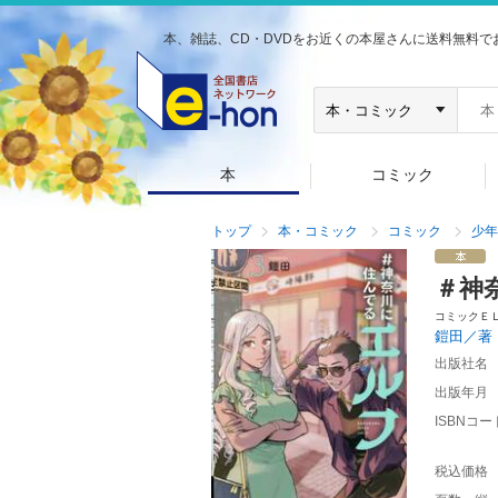
本、雑誌、CD・DVDをお近くの本屋さんに送料無料で
本
コミック
トップ
本・コミック
コミック
少年
＃神
コミックＥ
鎧田／著
出版社名
出版年月
ISBNコー
税込価格