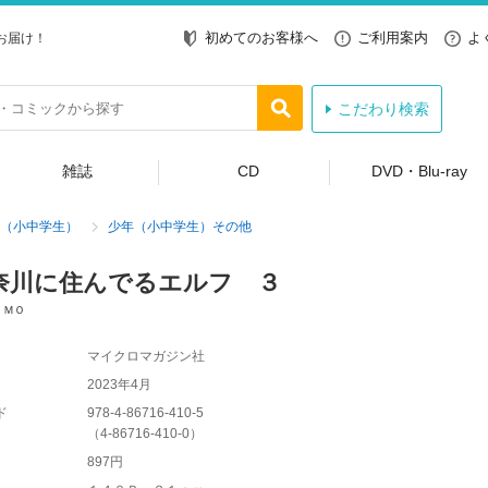
初めてのお客様へ
ご利用案内
よ
お届け！
こだわり検索
雑誌
CD
DVD・Blu-ray
（小中学生）
少年（小中学生）その他
奈川に住んでるエルフ ３
ＬＭＯ
マイクロマガジン社
2023年4月
ド
978-4-86716-410-5
（
4-86716-410-0
）
897円