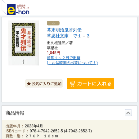
幕末明治鬼才列伝
草思社文庫 で１－３
出久根達郎／著
草思社
1,045円
通常１～２日で出荷
(！お盆時期の出荷について！)
商品情報
出版年月：
2023年4月
ISBNコード：
978-4-7942-2652-5
(
4-7942-2652-7
)
頁数・縦：
２７０Ｐ １６ｃｍ