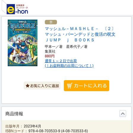
マッシュル－ＭＡＳＨＬＥ－ 〔２〕
マッシュ・バーンデッドと復活の呪文
ＪＵＭＰ ｊ ＢＯＯＫＳ
甲本一／著 星希代子／著
集英社
880円
通常１～２日で出荷
(！お盆時期の出荷について！)
商品情報
出版年月：
2023年4月
ISBNコード：
978-4-08-703533-9
(
4-08-703533-6
)