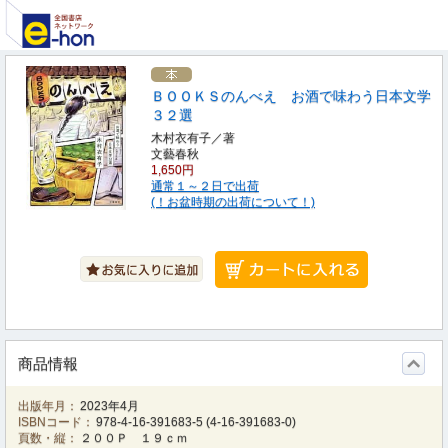
ＢＯＯＫＳのんべえ お酒で味わう日本文学
３２選
木村衣有子／著
文藝春秋
1,650円
通常１～２日で出荷
(！お盆時期の出荷について！)
商品情報
出版年月：
2023年4月
ISBNコード：
978-4-16-391683-5
(
4-16-391683-0
)
頁数・縦：
２００Ｐ １９ｃｍ