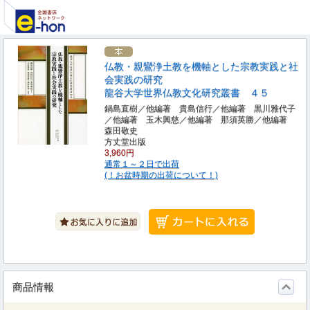
仏教・親鸞浄土教を機軸とした宗教実践と社
会実践の研究
龍谷大学世界仏教文化研究叢書 ４５
鍋島直樹／他編著 貴島信行／他編著 黒川雅代子
／他編著 玉木興慈／他編著 那須英勝／他編著
森田敬史
方丈堂出版
3,960円
通常１～２日で出荷
(！お盆時期の出荷について！)
商品情報