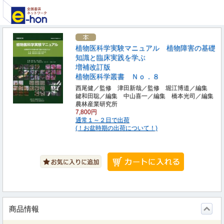
植物医科学実験マニュアル 植物障害の基礎
知識と臨床実践を学ぶ
増補改訂版
植物医科学叢書 Ｎｏ．８
西尾健／監修 津田新哉／監修 堀江博道／編集
鍵和田聡／編集 中山喜一／編集 橋本光司／編集
農林産業研究所
7,800円
通常１～２日で出荷
(！お盆時期の出荷について！)
商品情報