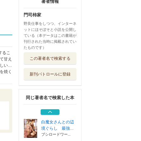
著者情報
門司柿家
野良仕事をしつつ、インターネ
ットにほそぼそと小説を公開し
ている（本データはこの書籍が
刊行された当時に掲載されてい
たものです）
するこ
白魔女さんとの辺
この著者名で検索する
て甘え
境ぐらし 最強...
しい…
ブシロードワー...
を焼く
新刊パトロールに登録
冒険者になりたい
と都に出て行っ...
アース・スター...
同じ著者名で検索した本
冒険者になりたい
と都に出て行っ...
アース・スター...
白魔女さんとの辺
境ぐらし 最強...
ブシロードワー...