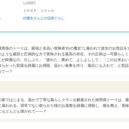
1,430円
２６８Ｐ １９ｃｍ
名
白魔女さんとの辺境ぐらし
雑用係のトーリは、最強と名高い冒険者“白の魔女”に雇われて彼女のお世話を
のような威容と圧倒的な力で畏怖される孤高の存在。その正体は―可愛らしく
こが綺麗なの、久しぶり」「疲れた…褒めて。よしよしして」「このお米おい
散らかった部屋を綺麗にお掃除、温かい食事を作り、風呂にも入れて…と世話
れて―？
の家ではじまる、温かで丁寧な暮らしクランを解雇された雑用係トーリは、最
に雇われる。尋常でない散らかり様のお屋敷を綺麗に掃除し、畑を整え、美味
にもどんどん懐かれて――？