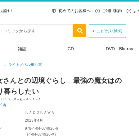
初めてのお客様へ
ご利用案内
よ
お届け！
こだわり検索
雑誌
CD
DVD・Blu-ray
ライトノベル単行本
女さんとの辺境ぐらし 最強の魔女はの
り暮らしたい
ＯＯＫＳ Ｍ－も－４－１－１
／著
ＫＡＤＯＫＡＷＡ
2023年4月
ド
978-4-04-074926-6
（
4-04-074926-X
）