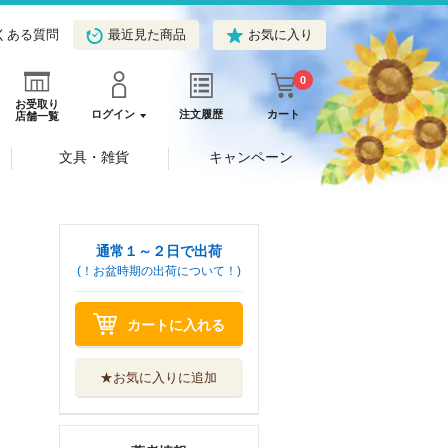
くある質問
最近見た商品
お気に入り
0
お受取り
ログイン
注文履歴
カート
店舗一覧
文具・雑貨
キャンペーン
通常１～２日で出荷
(！お盆時期の出荷について！)
カートに入れる
★お気に入りに追加