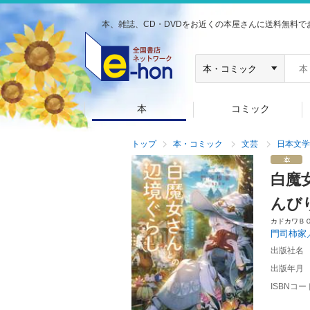
本、雑誌、CD・DVDをお近くの本屋さんに送料無料で
本
コミック
トップ
本・コミック
文芸
日本文学
白魔
んび
カドカワＢ
門司柿家
出版社名
出版年月
ISBNコー