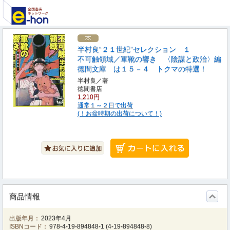
半村良“２１世紀”セレクション １
不可触領域／軍靴の響き 〈陰謀と政治〉編
徳間文庫 は１５－４ トクマの特選！
半村良／著
徳間書店
1,210円
通常１～２日で出荷
(！お盆時期の出荷について！)
商品情報
出版年月：
2023年4月
ISBNコード：
978-4-19-894848-1
(
4-19-894848-8
)