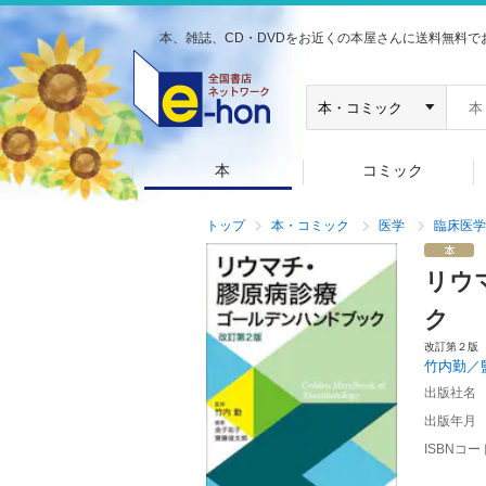
本、雑誌、CD・DVDをお近くの本屋さんに送料無料で
本
コミック
トップ
本・コミック
医学
臨床医学
リウ
ク
改訂第２版
竹内勤／
出版社名
出版年月
ISBNコー