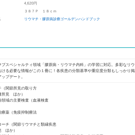
4,620円
３８７Ｐ １８ｃｍ
名
リウマチ・膠原病診療ゴールデンハンドブック
サブスペシャルティ領域「膠原病・リウマチ内科」の学習に対応。多彩なリウ
おける必要な情報がこの１冊に！各疾患の分類基準や重症度分類もしっかり掲
アップデート。
チ（関節所見の取り方
膚所見 ほか）
病領域の主要検査（血液検査
治療薬（免疫抑制療法
ローチ（関節リウマチと類縁疾患
患 ほか）