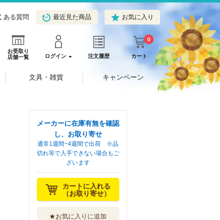
くある質問
最近見た商品
お気に入り
0
お受取り
ログイン
注文履歴
カート
店舗一覧
文具・雑貨
キャンペーン
メーカーに在庫有無を確認
し、お取り寄せ
通常1週間~4週間で出荷 ※品
切れ等で入手できない場合もご
ざいます
カートに入れる
（お取り寄せ）
★お気に入りに追加