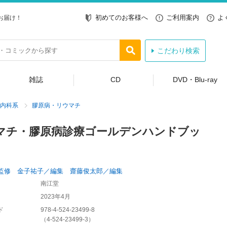
初めてのお客様へ
ご利用案内
よ
お届け！
こだわり検索
雑誌
CD
DVD・Blu-ray
内科系
膠原病・リウマチ
マチ・膠原病診療ゴールデンハンドブッ
監修 金子祐子／編集 齋藤俊太郎／編集
南江堂
2023年4月
ド
978-4-524-23499-8
（
4-524-23499-3
）