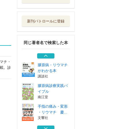
手指の痛み・変形
・リウマチ 慶...
文響社
新刊パトロールに登録
文学研究の扉をひ
らく 基礎と発展
ひつじ書房
同じ著者名で検索した本
銀行とデザイン
デザインを企業...
インプレス
マチ・
膠原病・リウマチ
載。診
がわかる本
講談社
膠原病診療実践バ
イブル
南江堂
手指の痛み・変形
・リウマチ 慶...
文響社
文学研究の扉をひ