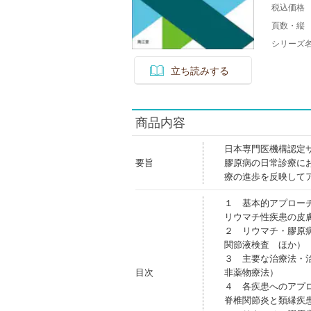
税込価格
頁数・縦
シリーズ
立ち読みする
商品内容
日本専門医機構認定
要旨
膠原病の日常診療に
療の進歩を反映して
１ 基本的アプロー
リウマチ性疾患の皮
２ リウマチ・膠原
関節液検査 ほか）
３ 主要な治療法・
目次
非薬物療法）
４ 各疾患へのアプ
脊椎関節炎と類縁疾