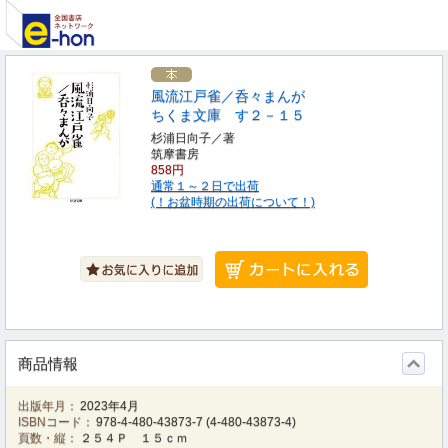
風流江戸雀／呑々まんが
ちくま文庫 す２－１５
杉浦日向子／著
筑摩書房
858円
通常１～２日で出荷
(！お盆時期の出荷について！)
商品情報
出版年月：
2023年4月
ISBNコード：
978-4-480-43873-7
(
4-480-43873-4
)
頁数・縦：
２５４Ｐ １５ｃｍ