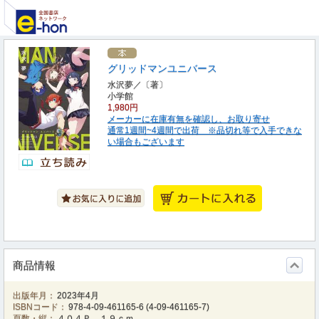
グリッドマンユニバース
水沢夢／〔著〕
小学館
1,980円
メーカーに在庫有無を確認し、お取り寄せ
通常1週間~4週間で出荷 ※品切れ等で入手できな
い場合もございます
商品情報
出版年月：
2023年4月
ISBNコード：
978-4-09-461165-6
(
4-09-461165-7
)
頁数・縦：
４０４Ｐ １９ｃｍ