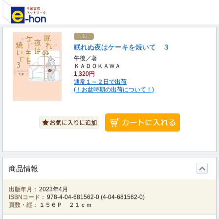
眠れぬ夜はケーキを焼いて ３
午後／著
ＫＡＤＯＫＡＷＡ
1,320円
通常１～２日で出荷
(！お盆時期の出荷について！)
商品情報
出版年月：
2023年4月
ISBNコード：
978-4-04-681562-0
(
4-04-681562-0
)
頁数・縦：
１５６Ｐ ２１ｃｍ