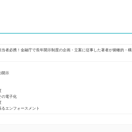
担当者必携！金融庁で長年開示制度の企画・立案に従事した著者が俯瞰的・構
の開示
度
その電子化
度
係るエンフォースメント