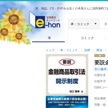
本、雑誌、CD・DVDをお近くの本屋さんに送料無料で
本
コミック
トップ
本・コミック
法律
商法
要説
谷口義幸
出版社名
出版年月
ISBNコー
税込価格
頁数・縦