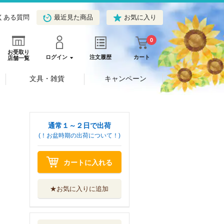
くある質問
最近見た商品
お気に入り
0
お受取り
ログイン
注文履歴
カート
店舗一覧
文具・雑貨
キャンペーン
通常１～２日で出荷
(！お盆時期の出荷について！)
カートに入れる
★お気に入りに追加