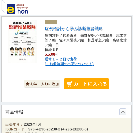
症例検討から学ぶ診断推論戦略
多胡雅毅／代表編者 鋪野紀好／代表編者 志水太
郎／編 佐々木陽典／編 和足孝之／編 高橋宏瑞
／編 日
日経ＢＰ
5,500円
通常１～２日で出荷
(！お盆時期の出荷について！)
商品情報
出版年月：
2023年4月
ISBNコード：
978-4-296-20200-3
(
4-296-20200-6
)