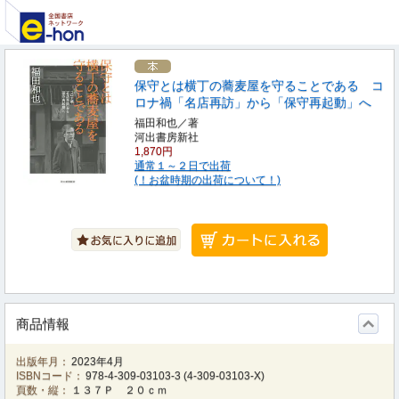
保守とは横丁の蕎麦屋を守ることである コ
ロナ禍「名店再訪」から「保守再起動」へ
福田和也／著
河出書房新社
1,870円
通常１～２日で出荷
(！お盆時期の出荷について！)
商品情報
出版年月：
2023年4月
ISBNコード：
978-4-309-03103-3
(
4-309-03103-X
)
頁数・縦：
１３７Ｐ ２０ｃｍ