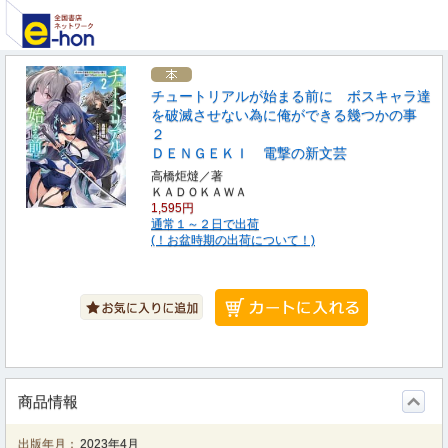
チュートリアルが始まる前に ボスキャラ達
を破滅させない為に俺ができる幾つかの事
２
ＤＥＮＧＥＫＩ 電撃の新文芸
高橋炬燵／著
ＫＡＤＯＫＡＷＡ
1,595円
通常１～２日で出荷
(！お盆時期の出荷について！)
商品情報
出版年月：
2023年4月