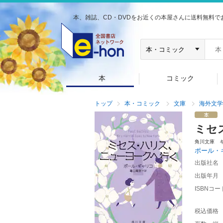
本、雑誌、CD・DVDをお近くの本屋さんに送料無料で
本
コミック
トップ
本・コミック
文庫
海外文学
ミセ
角川文庫 
ポール・
出版社名
出版年月
ISBNコー
税込価格