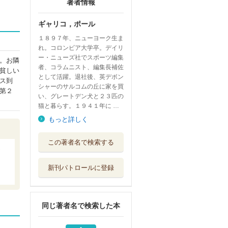
著者情報
ギャリコ，ポール
１８９７年、ニューヨーク生ま
れ。コロンビア大学卒。デイリ
ー・ニューズ社でスポーツ編集
。お隣
者、コラムニスト、編集長補佐
貧しい
として活躍。退社後、英デボン
ス到
シャーのサルコムの丘に家を買
第２
い、グレートデン犬と２３匹の
猫と暮らす。１９４１年に …
もっと詳しく
ミセス・ハリス、
この著者名で検索する
国会へ行く
ＫＡＤＯＫＡＷＡ
新刊パトロールに登録
ミセス・ハリス、
パリへ行く
ＫＡＤＯＫＡＷＡ
同じ著者名で検索した本
ほんものの魔法使
東京創元社