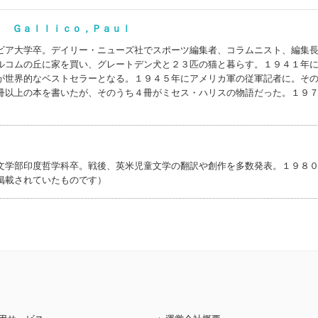
) Ｇａｌｌｉｃｏ，Ｐａｕｌ
ビア大学卒。デイリー・ニューズ社でスポーツ編集者、コラムニスト、編集
ルコムの丘に家を買い、グレートデン犬と２３匹の猫と暮らす。１９４１年
が世界的なベストセラーとなる。１９４５年にアメリカ軍の従軍記者に。そ
冊以上の本を書いたが、そのうち４冊がミセス・ハリスの物語だった。１９
文学部印度哲学科卒。戦後、英米児童文学の翻訳や創作を多数発表。１９８
掲載されていたものです）