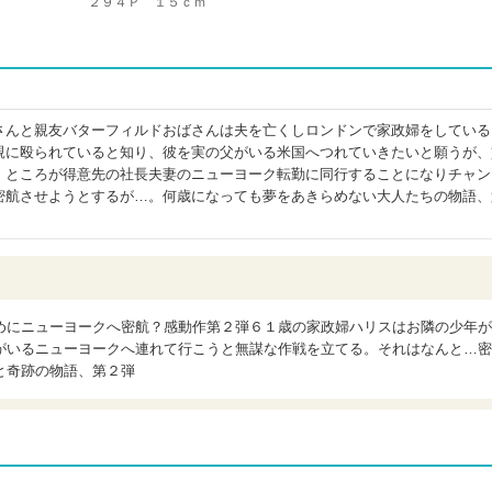
２９４Ｐ １５ｃｍ
さんと親友バターフィルドおばさんは夫を亡くしロンドンで家政婦をしている
親に殴られていると知り、彼を実の父がいる米国へつれていきたいと願うが、
。ところが得意先の社長夫妻のニューヨーク転勤に同行することになりチャン
密航させようとするが…。何歳になっても夢をあきらめない大人たちの物語、
めにニューヨークへ密航？感動作第２弾６１歳の家政婦ハリスはお隣の少年が
がいるニューヨークへ連れて行こうと無謀な作戦を立てる。それはなんと…密
と奇跡の物語、第２弾