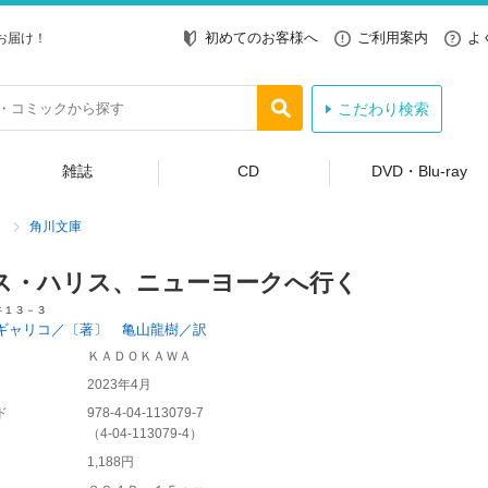
初めてのお客様へ
ご利用案内
よ
お届け！
こだわり検索
雑誌
CD
DVD・Blu-ray
角川文庫
ス・ハリス、ニューヨークへ行く
キ１３－３
ギャリコ／〔著〕 亀山龍樹／訳
ＫＡＤＯＫＡＷＡ
2023年4月
ド
978-4-04-113079-7
（
4-04-113079-4
）
1,188円