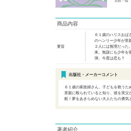
頁数・縦
商品内容
６１歳のハリスおば
のヘンリー少年が里
要旨
２人には無理だった
来。無謀にも少年を
弾。今度は恋も？
出版社・メーカーコメント
６１歳の家政婦さん、子どもを救うた
里親に殴られていると知り、彼を実父
航！夢をあきらめない大人たちの勇気
著者紹介