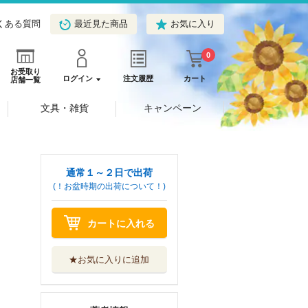
くある質問
最近見た商品
お気に入り
0
お受取り
ログイン
注文履歴
カート
店舗一覧
文具・雑貨
キャンペーン
通常１～２日で出荷
(！お盆時期の出荷について！)
カートに入れる
★お気に入りに追加