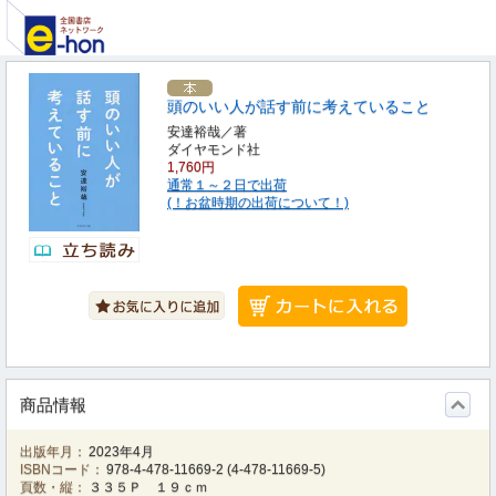
頭のいい人が話す前に考えていること
安達裕哉／著
ダイヤモンド社
1,760円
通常１～２日で出荷
(！お盆時期の出荷について！)
商品情報
出版年月：
2023年4月
ISBNコード：
978-4-478-11669-2
(
4-478-11669-5
)
頁数・縦：
３３５Ｐ １９ｃｍ