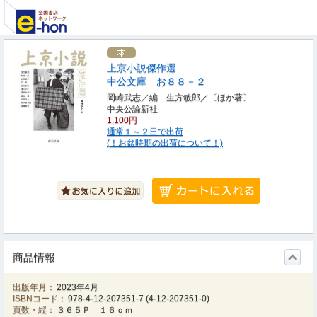
上京小説傑作選
中公文庫 お８８－２
岡崎武志／編 生方敏郎／〔ほか著〕
中央公論新社
1,100円
通常１～２日で出荷
(！お盆時期の出荷について！)
商品情報
出版年月：
2023年4月
ISBNコード：
978-4-12-207351-7
(
4-12-207351-0
)
頁数・縦：
３６５Ｐ １６ｃｍ