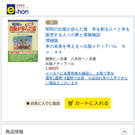
昭和の出版が歩んだ道 本を創る人々と本を
販売する人々の夢と冒険物語
増補版
本の未来を考える＝出版メディアパル Ｎ
ｏ．４４
能勢仁／共著 八木壯一／共著
出版メディアパル
1,980円
メーカーに在庫有無を確認し、お取り寄せ
通常1週間~4週間で出荷 ※品切れ等で入手できな
い場合もございます
商品情報