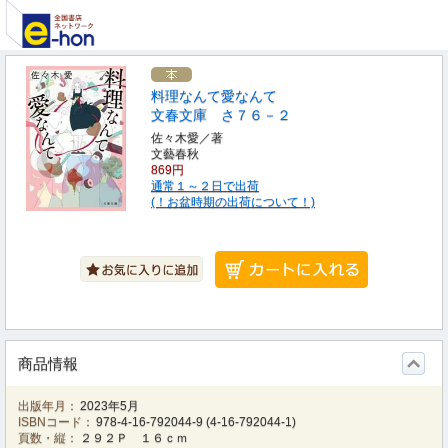
料理なんて愛なんて
文春文庫 さ７６－２
佐々木愛／著
文藝春秋
869円
通常１～２日で出荷
(！お盆時期の出荷について！)
商品情報
出版年月：
2023年5月
ISBNコード：
978-4-16-792044-9
(
4-16-792044-1
)
頁数・縦：
２９２Ｐ １６ｃｍ