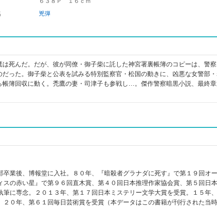
６３８Ｐ １６ｃｍ
名
兇弾
鷹は死んだ。だが、彼が同僚・御子柴に託した神宮署裏帳簿のコピーは、警察
のだった。御子柴と公表を試みる特別監察官・松国の動きに、凶悪な女警部・
ら帳簿回収に動く。禿鷹の妻・司津子も参戦し…。傑作警察暗黒小説、最終章
部卒業後、博報堂に入社。８０年、『暗殺者グラナダに死す』で第１９回オ
ィスの赤い星』で第９６回直木賞、第４０回日本推理作家協会賞、第５回日
執筆に専念。２０１３年、第１７回日本ミステリー文学大賞を受賞。１５年
。２０年、第６１回毎日芸術賞を受賞（本データはこの書籍が刊行された当