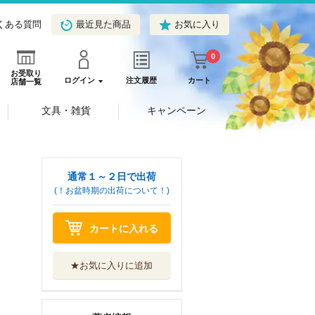
くある質問
最近見た商品
お気に入り
0
お受取り
ログイン
注文履歴
カート
店舗一覧
文具・雑貨
キャンペーン
通常１～２日で出荷
(！お盆時期の出荷について！)
カートに入れる
★お気に入りに追加