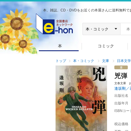
本、雑誌、CD・DVDをお近くの本屋さんに送料無料で
本
コミック
トップ
本・コミック
文庫
日本文学
兇弾
文春文庫 
逢坂剛／
出版社名
出版年月
ISBNコー
税込価格