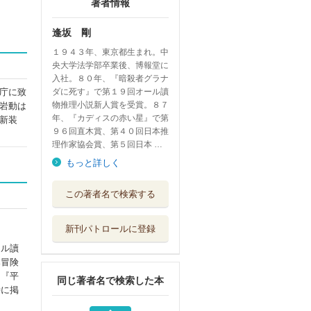
著者情報
逢坂 剛
１９４３年、東京都生まれ。中
央大学法学部卒業後、博報堂に
入社。８０年、『暗殺者グラナ
庁に致
ダに死す』で第１９回オール讀
物推理小説新人賞を受賞。８７
岩動は
年、『カディスの赤い星』で第
新装
９６回直木賞、第４０回日本推
理作家協会賞、第５回日本 …
もっと詳しく
道連れ彦輔居直り
この著者名で検索する
道中 上
毎日新聞出版
新刊パトロールに登録
道連れ彦輔居直り
ール讀
道中 下
本冒険
毎日新聞出版
、『平
同じ著者名で検索した本
最果ての決闘者
時に掲
中央公論新社