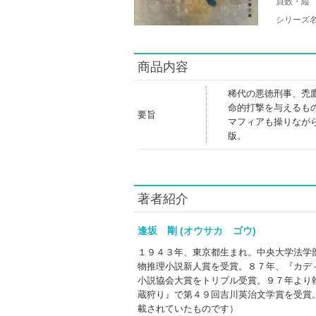
頁数・縦
シリーズ
商品内容
稀代の悪徳刑事、禿
命的打撃を与えるも
要旨
マフィアも操りなが
版。
著者紹介
逢坂 剛 (オウサカ ゴウ)
１９４３年、東京都生まれ。中央大学法学
物推理小説新人賞を受賞。８７年、『カデ
小説協会大賞をトリプル受賞。９７年より
蔵狩り』で第４９回吉川英治文学賞を受賞
載されていたものです）