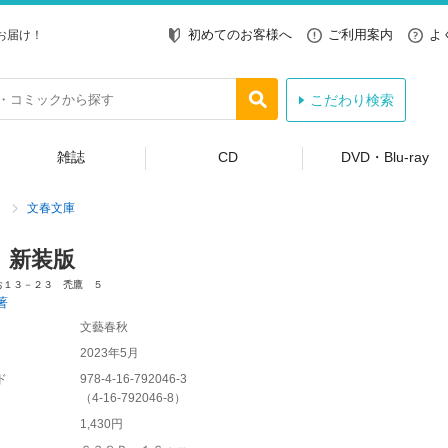
初めてのお客様へ
ご利用案内
よ
お届け！
こだわり検索
雑誌
CD
DVD・Blu-ray
文春文庫
 新装版
お１３－２３ 禿鷹 ５
著
文藝春秋
2023年5月
ド
978-4-16-792046-3
（
4-16-792046-8
）
1,430円