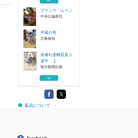
ブラック・ムーン
中央公論新社
平蔵の母
文藝春秋
道連れ彦輔居直り
道中 上
毎日新聞出版
道連れ彦輔居直り
道中 下
毎日新聞出版
最果ての決闘者
返品について
中央公論新社
ブラック・ムーン
中央公論新社