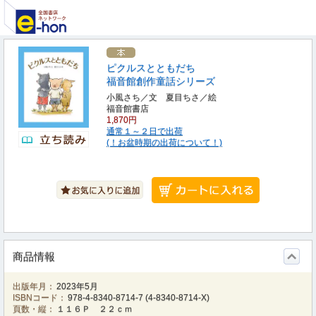
ピクルスとともだち
福音館創作童話シリーズ
小風さち／文 夏目ちさ／絵
福音館書店
1,870円
通常１～２日で出荷
(！お盆時期の出荷について！)
商品情報
出版年月：
2023年5月
ISBNコード：
978-4-8340-8714-7
(
4-8340-8714-X
)
頁数・縦：
１１６Ｐ ２２ｃｍ