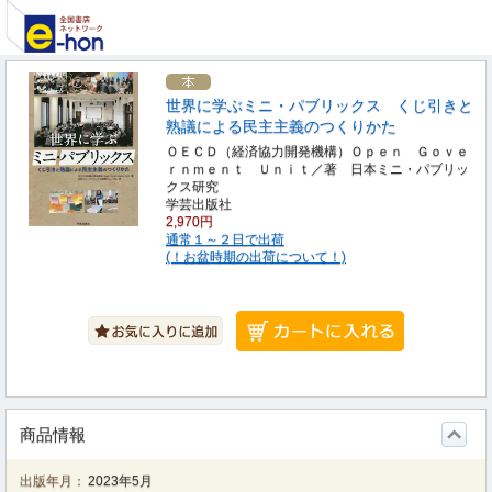
世界に学ぶミニ・パブリックス くじ引きと
熟議による民主主義のつくりかた
ＯＥＣＤ（経済協力開発機構）Ｏｐｅｎ Ｇｏｖｅ
ｒｎｍｅｎｔ Ｕｎｉｔ／著 日本ミニ・パブリッ
クス研究
学芸出版社
2,970円
通常１～２日で出荷
(！お盆時期の出荷について！)
商品情報
出版年月：
2023年5月