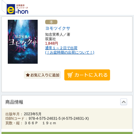
ヨモツイクサ
知念実希人／著
双葉社
1,848円
通常１～２日で出荷
(！お盆時期の出荷について！)
商品情報
出版年月：
2023年5月
ISBNコード：
978-4-575-24631-5
(
4-575-24631-X
)
頁数・縦：
３６６Ｐ １９ｃｍ