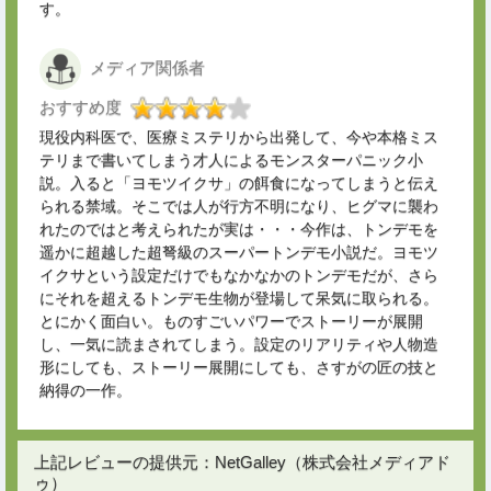
す。
メディア関係者
おすすめ度
現役内科医で、医療ミステリから出発して、今や本格ミス
テリまで書いてしまう才人によるモンスターパニック小
説。入ると「ヨモツイクサ」の餌食になってしまうと伝え
られる禁域。そこでは人が行方不明になり、ヒグマに襲わ
れたのではと考えられたが実は・・・今作は、トンデモを
遥かに超越した超弩級のスーパートンデモ小説だ。ヨモツ
イクサという設定だけでもなかなかのトンデモだが、さら
にそれを超えるトンデモ生物が登場して呆気に取られる。
とにかく面白い。ものすごいパワーでストーリーが展開
し、一気に読まされてしまう。設定のリアリティや人物造
形にしても、ストーリー展開にしても、さすがの匠の技と
納得の一作。
上記レビューの提供元：NetGalley（株式会社メディアド
ゥ）