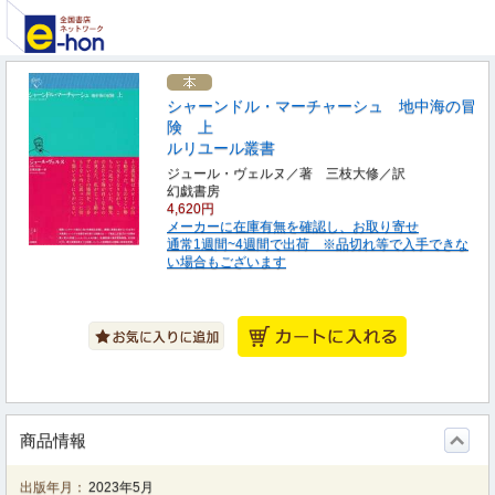
シャーンドル・マーチャーシュ 地中海の冒
険 上
ルリユール叢書
ジュール・ヴェルヌ／著 三枝大修／訳
幻戯書房
4,620円
メーカーに在庫有無を確認し、お取り寄せ
通常1週間~4週間で出荷 ※品切れ等で入手できな
い場合もございます
商品情報
出版年月：
2023年5月