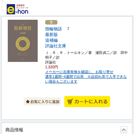
指輪物語 ７
最新版
追補編
評論社文庫
Ｊ．Ｒ．Ｒ．トールキン／著 瀬田貞二／訳 田中
明子／訳
評論社
1,320円
メーカーに在庫有無を確認し、お取り寄せ
通常1週間~4週間で出荷 ※品切れ等で入手できな
い場合もございます
商品情報