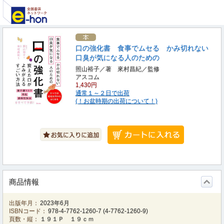
口の強化書 食事でムセる かみ切れない
口臭が気になる人のための
照山裕子／著 來村昌紀／監修
アスコム
1,430円
通常１～２日で出荷
(！お盆時期の出荷について！)
商品情報
出版年月：
2023年6月
ISBNコード：
978-4-7762-1260-7
(
4-7762-1260-9
)
頁数・縦：
１９１Ｐ １９ｃｍ