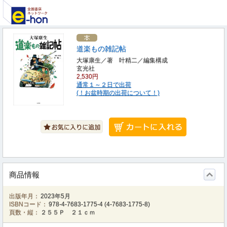
道楽もの雑記帖
大塚康生／著 叶精二／編集構成
玄光社
2,530円
通常１～２日で出荷
(！お盆時期の出荷について！)
商品情報
出版年月：
2023年5月
ISBNコード：
978-4-7683-1775-4
(
4-7683-1775-8
)
頁数・縦：
２５５Ｐ ２１ｃｍ