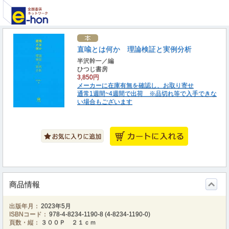
直喩とは何か 理論検証と実例分析
半沢幹一／編
ひつじ書房
3,850円
メーカーに在庫有無を確認し、お取り寄せ
通常1週間~4週間で出荷 ※品切れ等で入手できな
い場合もございます
商品情報
出版年月：
2023年5月
ISBNコード：
978-4-8234-1190-8
(
4-8234-1190-0
)
頁数・縦：
３００Ｐ ２１ｃｍ