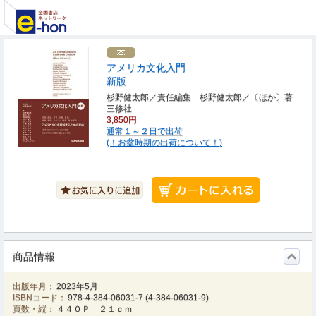
アメリカ文化入門
新版
杉野健太郎／責任編集 杉野健太郎／〔ほか〕著
三修社
3,850円
通常１～２日で出荷
(！お盆時期の出荷について！)
商品情報
出版年月：
2023年5月
ISBNコード：
978-4-384-06031-7
(
4-384-06031-9
)
頁数・縦：
４４０Ｐ ２１ｃｍ