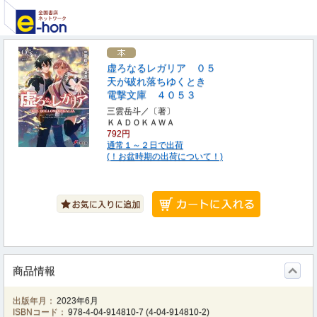
虚ろなるレガリア ０５
天が破れ落ちゆくとき
電撃文庫 ４０５３
三雲岳斗／〔著〕
ＫＡＤＯＫＡＷＡ
792円
通常１～２日で出荷
(！お盆時期の出荷について！)
商品情報
出版年月：
2023年6月
ISBNコード：
978-4-04-914810-7
(
4-04-914810-2
)