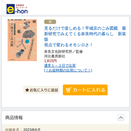
見るだけで楽しめる！平城京のごみ図鑑 最
新研究でみえてくる奈良時代の暮らし 新装
版
視点で変わるオモシロさ！
奈良文化財研究所／監修
河出書房新社
1,815円
通常１～２日で出荷
(！お盆時期の出荷について！)
商品情報
出版年月：
2023年6月