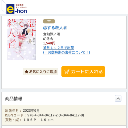
恋する殺人者
倉知淳／著
幻冬舎
1,540円
通常１～２日で出荷
(！お盆時期の出荷について！)
商品情報
出版年月：
2023年6月
ISBNコード：
978-4-344-04117-2
(
4-344-04117-8
)
頁数・縦：
１９６Ｐ １９ｃｍ