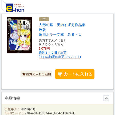
人形の墓 美内すずえ作品集
改版
角川ホラー文庫 み８－１
美内すずえ／〔著〕
ＫＡＤＯＫＡＷＡ
1,078円
通常１～２日で出荷
(！お盆時期の出荷について！)
商品情報
出版年月：
2023年6月
ISBNコード：
978-4-04-113674-4
(
4-04-113674-1
)