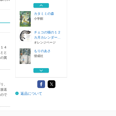
新装版
フレーベル館
カタミミの森
小学館
チェコの猫の１２
カ月カレンダー...
オレンジページ
０１４
もりのあさ
ーとと
偕成社
々の賞
こどもべやのよる
岩波書店
プリ、
わたしたちの帽子
ン放送
返品について
新装版
もので
フレーベル館
カタミミの森
小学館