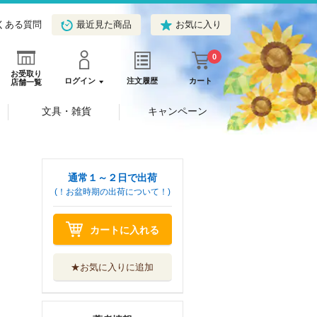
くある質問
最近見た商品
お気に入り
0
お受取り
ログイン
注文履歴
カート
店舗一覧
文具・雑貨
キャンペーン
通常１～２日で出荷
(！お盆時期の出荷について！)
カートに入れる
★お気に入りに追加