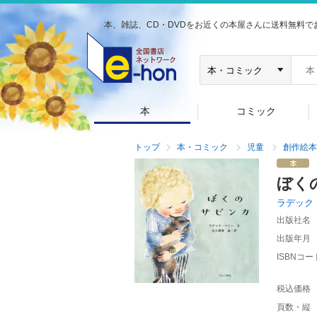
本、雑誌、CD・DVDをお近くの本屋さんに送料無料で
本
コミック
トップ
本・コミック
児童
創作絵本
ぼく
ラデック
出版社名
出版年月
ISBNコー
税込価格
頁数・縦