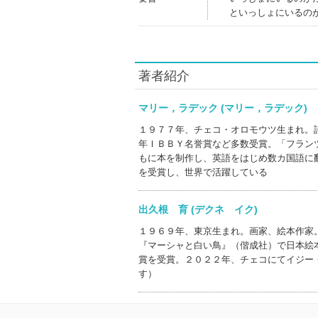
といっしょにいるの
著者紹介
マリー，ラデック (マリー，ラデック
１９７７年、チェコ・オロモウツ生まれ。
年ＩＢＢＹ名誉賞など多数受賞。「フラン
もに本を制作し、英語をはじめ数カ国語に
を受賞し、世界で活躍している
出久根 育 (デクネ イク)
１９６９年、東京生まれ。画家、絵本作家
『マーシャと白い鳥』（偕成社）で日本絵
賞を受賞。２０２２年、チェコにてイジー
す）