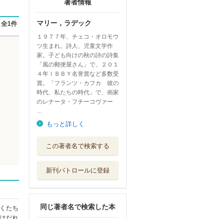
著者情報
マリー，ラデック
全1件
１９７７年、チェコ・オロモウ
ツ生まれ。詩人、児童文学作
家。子ども向けの秋の詩の詩集
「風の郵便屋さん」で、２０１
４年ＩＢＢＹ名誉賞など多数受
賞。「フランツ・カフカ 彼の
時代、私たちの時代」で、画家
のレナータ・フチーコヴァー
…
もっと詳しく
もりのあさ
この著者名で検索する
偕成社
新刊パトロールに登録
こどもべやのよる
岩波書店
同じ著者名で検索した本
くたち
わたしたちの帽子
はだれ