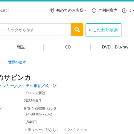
初めてのお客様へ
ご利用案内
よ
お届け！
こだわり検索
雑誌
CD
DVD・Blu-ray
世界の絵本
のサビンカ
・マリー／文 出久根育／絵・訳
ブロンズ新社
2023年6月
ド
978-4-89309-720-0
（
4-89309-720-2
）
1,540円
１冊（ページ付なし） ２２×２２ｃｍ