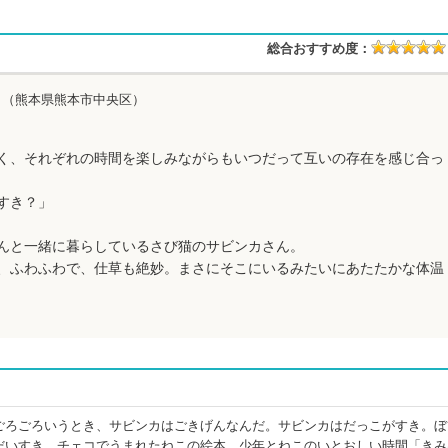
総合おすすめ度：
店
（熊本県熊本市中央区）
く、それぞれの時間を楽しみながらもいつだって互いの存在を感じ合っ
すき？」
んと一緒に暮らしているさび猫のサビンカさん。
、ふわふわで、仕草も絶妙。まさにそこにいるみたいにあたたかな体温
ごろごろいうとき、サビンカはごきげんなんだ。サビンカはだっこがすき。ぼ
だいすき。チェコでうまれたねこの絵本。少年とねこのいとおしい時間「きみ