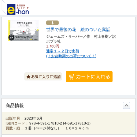
世界で最後の花 絵のついた寓話
ジェームズ・サーバー／作 村上春樹／訳
ポプラ社
1,760円
通常１～２日で出荷
(！お盆時期の出荷について！)
商品情報
出版年月：
2023年6月
ISBNコード：
978-4-591-17810-2
(
4-591-17810-2
)
頁数・縦：
１冊（ページ付なし） １６×２４ｃｍ