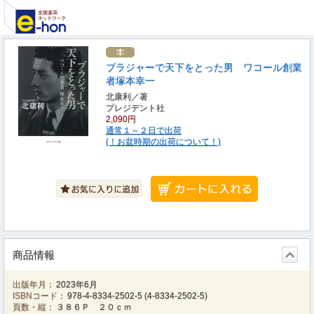
ブラジャーで天下をとった男 ワコール創業
者塚本幸一
北康利／著
プレジデント社
2,090円
通常１～２日で出荷
(！お盆時期の出荷について！)
商品情報
出版年月：
2023年6月
ISBNコード：
978-4-8334-2502-5
(
4-8334-2502-5
)
頁数・縦：
３８６Ｐ ２０ｃｍ