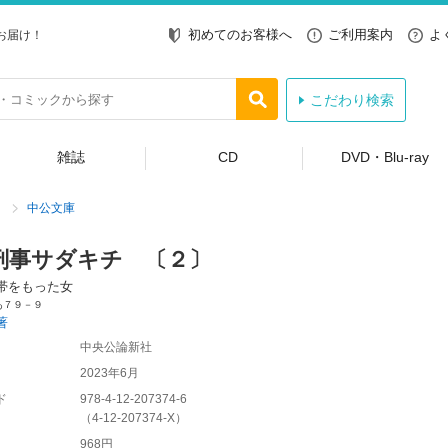
初めてのお客様へ
ご利用案内
よ
お届け！
こだわり検索
雑誌
CD
DVD・Blu-ray
中公文庫
刑事サダキチ 〔２〕
帯をもった女
あ７９－９
著
中央公論新社
2023年6月
ド
978-4-12-207374-6
（
4-12-207374-X
）
968円