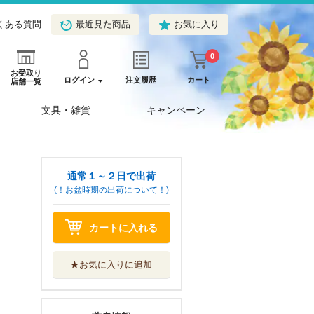
くある質問
最近見た商品
お気に入り
0
お受取り
ログイン
注文履歴
カート
店舗一覧
文具・雑貨
キャンペーン
通常１～２日で出荷
(！お盆時期の出荷について！)
カートに入れる
★お気に入りに追加