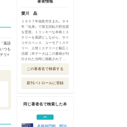
著者情報
愛川 晶
１９５７年福島市生まれ。９４
年『化身』で第五回鮎川哲也賞
を受賞。トリッキーな本格ミス
テリーを基調としながら、サイ
コサスペンス、ユーモアミステ
「落語
リー、人情ミステリーと幅広く
いつも
活躍（本データはこの書籍が刊
テリ×
行された当時に掲載されて …
落語刑事サダキチ
この著者名で検索する
〔３〕
中央公論新社
新刊パトロールに登録
落語刑事サダキチ
神楽坂の赤犬
中央公論新社
同じ著者名で検索した本
教え子殺し 倉西
美波最後の事件
原書房
名探偵円朝 明治