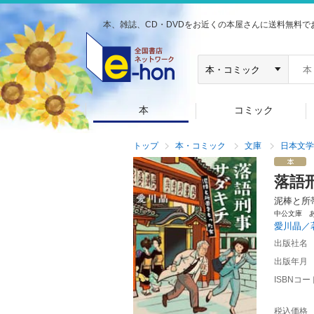
本、雑誌、CD・DVDをお近くの本屋さんに送料無料で
本
コミック
トップ
本・コミック
文庫
日本文学
落語
泥棒と所
中公文庫 
愛川晶／
出版社名
出版年月
ISBNコー
税込価格