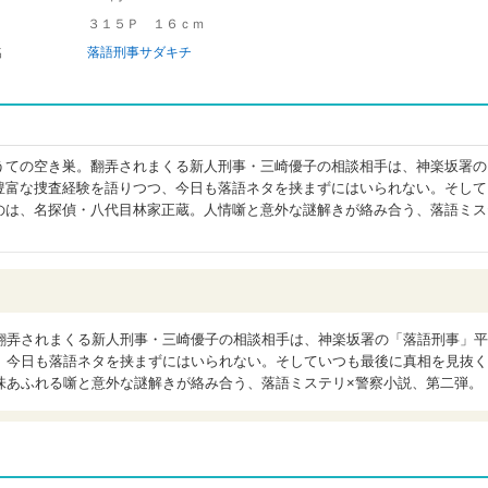
３１５Ｐ １６ｃｍ
名
落語刑事サダキチ
うての空き巣。翻弄されまくる新人刑事・三崎優子の相談相手は、神楽坂署の
豊富な捜査経験を語りつつ、今日も落語ネタを挟まずにはいられない。そして
のは、名探偵・八代目林家正蔵。人情噺と意外な謎解きが絡み合う、落語ミス
翻弄されまくる新人刑事・三崎優子の相談相手は、神楽坂署の「落語刑事」平
、今日も落語ネタを挟まずにはいられない。そしていつも最後に真相を見抜く
味あふれる噺と意外な謎解きが絡み合う、落語ミステリ×警察小説、第二弾。