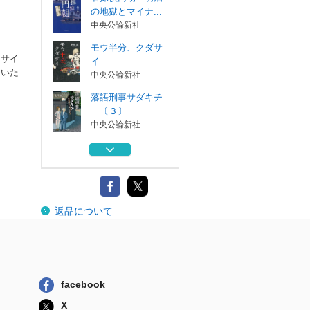
の地獄とマイナ...
中央公論新社
モウ半分、クダサ
、サイ
イ
ていた
中央公論新社
落語刑事サダキチ
〔３〕
中央公論新社
落語刑事サダキチ
神楽坂の赤犬
中央公論新社
教え子殺し 倉西
返品について
美波最後の事件
原書房
名探偵円朝 明治
の地獄とマイナ...
中央公論新社
facebook
モウ半分、クダサ
X