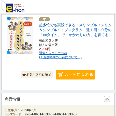
超多忙でも実践できる！スリンプル〈スリム
＆シンプル〉・プログラム 週１回１０分の
「○○タイム」で「かかわりの力」を育てる
曽山和彦／著
ほんの森出版
2,200円
通常１～２日で出荷
(！お盆時期の出荷について！)
商品情報
出版年月：
2023年7月
ISBNコード：
978-4-86614-133-6
(
4-86614-133-6
)