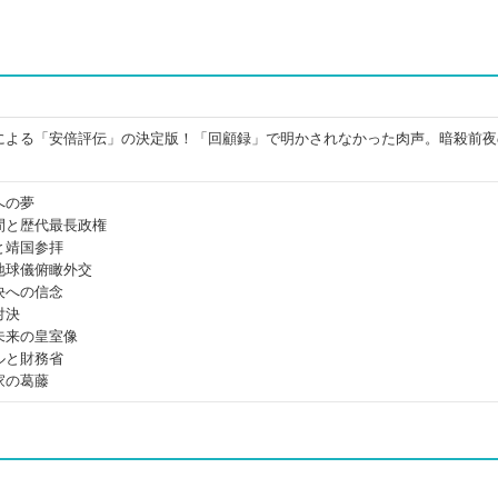
による「安倍評伝」の決定版！「回顧録」で明かされなかった肉声。暗殺前夜
。
への夢
間と歴代最長政権
と靖国参拝
地球儀俯瞰外交
決への信念
対決
未来の皇室像
ルと財務省
家の葛藤