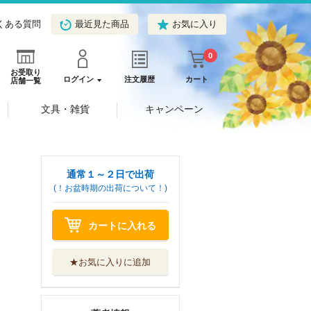
くある質問
最近見た商品
お気に入り
0
お受取り
ログイン
注文履歴
カート
店舗一覧
文具・雑貨
キャンペーン
通常１～２日で出荷
(！お盆時期の出荷について！)
カートに入れる
★お気に入りに追加