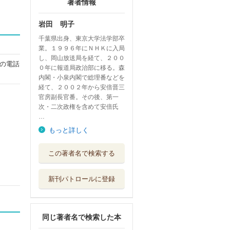
著者情報
岩田 明子
千葉県出身、東京大学法学部卒
業。１９９６年にＮＨＫに入局
し、岡山放送局を経て、２００
の電話
０年に報道局政治部に移る。森
内閣・小泉内閣で総理番などを
経て、２００２年から安倍晋三
官房副長官番。その後、第一
次・二次政権を含めて安倍氏
…
もっと詳しく
ばけばけばけばけ
この著者名で検索する
ばけたくんシリ...
大日本図書
新刊パトロールに登録
ばけばけばけばけ
ばけたくんかるた
大日本図書
同じ著者名で検索した本
かげわに