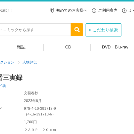
初めてのお客様へ
ご利用案内
よ
お届け！
こだわり検索
雑誌
CD
DVD・Blu-ray
クション
人物評伝
晋三実録
／著
文藝春秋
2023年6月
ド
978-4-16-391713-9
（
4-16-391713-6
）
1,760円
２３９Ｐ ２０ｃｍ