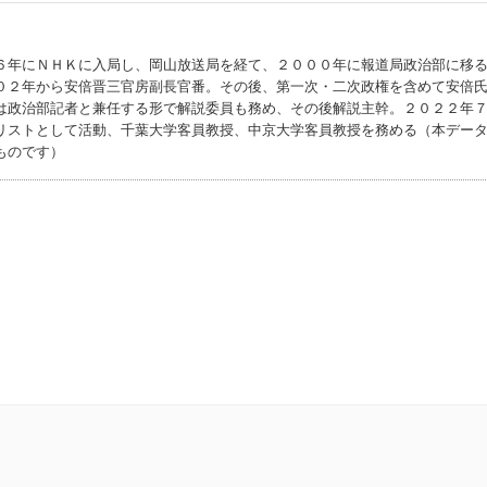
６年にＮＨＫに入局し、岡山放送局を経て、２０００年に報道局政治部に移
０２年から安倍晋三官房副長官番。その後、第一次・二次政権を含めて安倍
は政治部記者と兼任する形で解説委員も務め、その後解説主幹。２０２２年
リストとして活動、千葉大学客員教授、中京大学客員教授を務める（本デー
ものです）