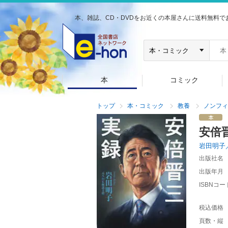
本、雑誌、CD・DVDをお近くの本屋さんに送料無料で
本
コミック
トップ
本・コミック
教養
ノンフィ
安倍
岩田明子
出版社名
出版年月
ISBNコー
税込価格
頁数・縦