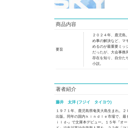
商品内容
２０２４年、鹿児島
め事の解決など、マ
めるのが最重要ミッ
要旨
だったが、大会事務
存在を知り、自分た
小説。
著者紹介
藤井 太洋 (フジイ タイヨウ)
１９７１年、鹿児島県奄美大島生まれ。２
出版。同年の国内ｋｉｎｄｌｅ市場で、最
ｉｌｄ‐』で文庫本デビュー。１５年『オ
ド』で吉川英治文学新人賞を、２２年「マ