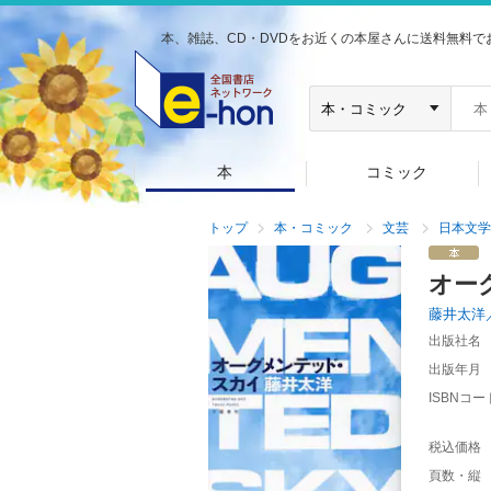
本、雑誌、CD・DVDをお近くの本屋さんに送料無料で
本
コミック
トップ
本・コミック
文芸
日本文学
オー
藤井太洋
出版社名
出版年月
ISBNコー
税込価格
頁数・縦