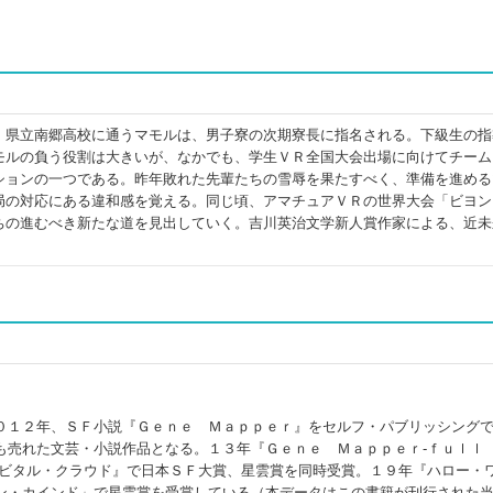
。県立南郷高校に通うマモルは、男子寮の次期寮長に指名される。下級生の指
モルの負う役割は大きいが、なかでも、学生ＶＲ全国大会出場に向けてチーム
ションの一つである。昨年敗れた先輩たちの雪辱を果たすべく、準備を進める
局の対応にある違和感を覚える。同じ頃、アマチュアＶＲの世界大会「ビヨン
ちの進むべき新たな道を見出していく。吉川英治文学新人賞作家による、近未
０１２年、ＳＦ小説『Ｇｅｎｅ Ｍａｐｐｅｒ』をセルフ・パブリッシング
も売れた文芸・小説作品となる。１３年『Ｇｅｎｅ Ｍａｐｐｅｒ‐ｆｕｌｌ
ービタル・クラウド』で日本ＳＦ大賞、星雲賞を同時受賞。１９年『ハロー・
ン・カインド」で星雲賞を受賞している（本データはこの書籍が刊行された