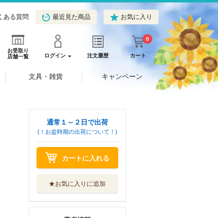
くある質問
最近見た商品
お気に入り
0
お受取り
ログイン
注文履歴
カート
店舗一覧
文具・雑貨
キャンペーン
通常１～２日で出荷
(！お盆時期の出荷について！)
カートに入れる
★お気に入りに追加