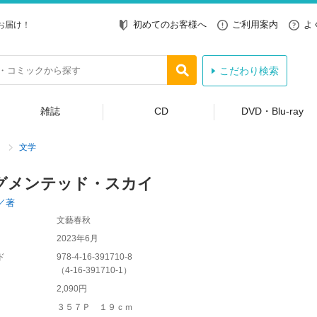
初めてのお客様へ
ご利用案内
よ
お届け！
こだわり検索
雑誌
CD
DVD・Blu-ray
文学
グメンテッド・スカイ
／著
文藝春秋
2023年6月
ド
978-4-16-391710-8
（
4-16-391710-1
）
2,090円
３５７Ｐ １９ｃｍ