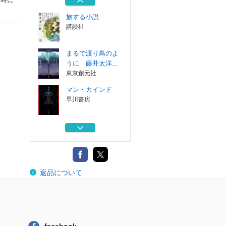
旅する小説
講談社
まるで渡り鳥のよ
うに 藤井太洋...
東京創元社
マン・カインド
早川書房
未来の「奇縁」は
ヴァースを超え...
コンデナスト・...
七月七日
返品について
東京創元社
旅する小説
講談社