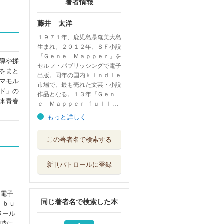
著者情報
藤井 太洋
１９７１年、鹿児島県奄美大島
生まれ。２０１２年、ＳＦ小説
『Ｇｅｎｅ Ｍａｐｐｅｒ』を
導や揉
セルフ・パブリッシングで電子
をまと
出版。同年の国内ｋｉｎｄｌｅ
マモル
市場で、最も売れた文芸・小説
ド」の
作品となる。１３年『Ｇｅｎ
来青春
ｅ Ｍａｐｐｅｒ‐ｆｕｌｌ …
もっと詳しく
マン・カインド
この著者名で検索する
早川書房
新刊パトロールに登録
未来の「奇縁」は
ヴァースを超え...
コンデナスト・...
で電子
同じ著者名で検索した本
 ｂｕ
七月七日
ワール
東京創元社
当時に