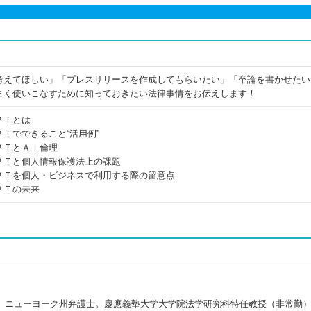
考えてほしい」「プレスリリースを作成してもらいたい」「卒論を書かせたい
まく使いこなすために知っておきたい法律事情をお伝えします！
ＰＴとは
Ｔでできること“活用例”
ＰＴとＡＩ倫理
ＰＴと個人情報保護法上の課題
ＰＴを個人・ビジネスで利用する際の留意点
ＰＴの未来
、ニューヨーク州弁護士。慶應義塾大学大学院法学研究科特任教授（非常勤