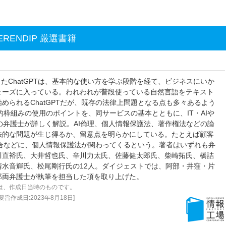
ERENDIP 厳選書籍
公開したChatGPTは、基本的な使い方を学ぶ段階を経て、ビジネスにいか
ェーズに入っている。われわれが普段使っている自然言語をテキスト
められるChatGPTだが、既存の法律上問題となる点も多々あるよう
法的枠組みの使用のポイントを、同サービスの基本とともに、IT・AIや
の弁護士が詳しく解説。AI倫理、個人情報保護法、著作権法などの論
法的な問題が生じ得るか、留意点を明らかにしている。たとえば顧客
る場合などに、個人情報保護法が関わってくるという。著者はいずれも弁
川直裕氏、大井哲也氏、辛川力太氏、佐藤健太郎氏、柴崎拓氏、橋詰
水音輝氏、松尾剛行氏の12人。ダイジェストでは、阿部・井窪・片
郎両弁護士が執筆を担当した項を取り上げた。
は、作成日当時のものです。
作成日:2023年8月18日]