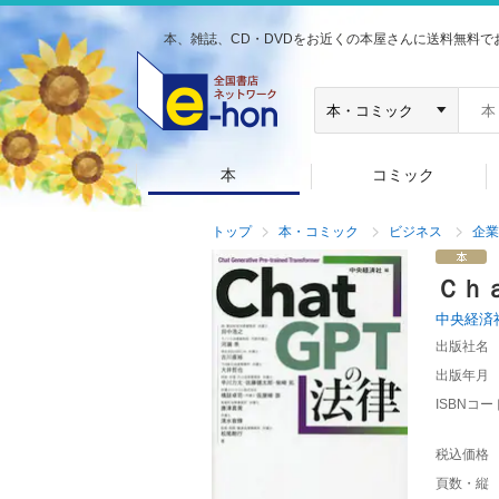
本、雑誌、CD・DVDをお近くの本屋さんに送料無料で
本
コミック
トップ
本・コミック
ビジネス
企業
Ｃｈ
中央経済
出版社名
出版年月
ISBNコー
税込価格
頁数・縦