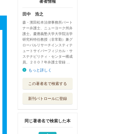
著者情報
田中 浩之
森・濱田松本法律事務所パート
ナー弁護士、ニューヨーク州弁
護士。慶應義塾大学大学院法学
研究科特任教授（非常勤）兼グ
ローバルリサーチインスティテ
ュートサイバーフィジカル・サ
ステナビリティ・センター構成
員。２００７年弁護士登録 …
もっと詳しく
国税通則・徴収法
この著者名で検索する
規集 令和８年...
中央経済社
新刊パトロールに登録
理工系コンピュー
タリテラシーの...
共立出版
同じ著者名で検索した本
法人税取扱通達集
令和８年１月...