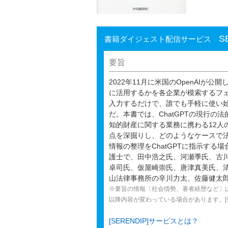
S
書籍ダイジェスト配信サービス
要旨
2022年11月に米国のOpenAIが
に活用するかを各企業が模索するフ
入力するだけで、誰でも手軽に使い始
だ。本書では、ChatGPTの現行の
知的財産に関する業務に携わる12人
点を深掘りし、どのようなケースで
情報の整理をChatGPTに指示す
護士で、田中浩之氏、河瀬季氏、古
卓司氏、仮屋崎崇氏、唐津真美氏、清
山法律事務所の辛川力太、佐藤健太
※要旨の情報〔社会情勢、著者経歴など〕
以降内容が変わっている場合があります。[要旨
[SERENDIP]サービスとは？