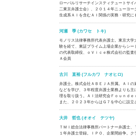
ローバルリサーチインスティテュートサイ
二東京弁護士会）、２０１４年ニューヨー
生成系ＡＩを含むＡＩ関係の実務・研究に
河瀬 季 (カワセ トキ)
モノリス法律事務所代表弁護士。東京大学
験を経て、東証プライム上場企業からシー
の代表取締役、ｏＶｉｃｅ株式会社の監査
Ａ会員
古川 直裕 (フルカワ ナオヒロ)
弁護士。株式会社ＡＢＥＪＡ所属。ＡＩの
などを学び、３年程度弁護士業務よりも主
理を取り扱う。ＡＩ法研究会Ｆｏｕｎｄｅ
また、２０２３年からはＧ７を中心に設立
大井 哲也 (オオイ テツヤ)
ＴＭＩ総合法律事務所パートナー弁護士、
１年弁護士登録。ＩＰＯ、企業間紛争。ク