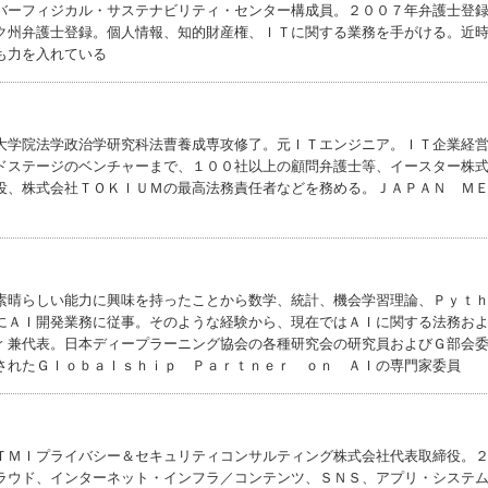
バーフィジカル・サステナビリティ・センター構成員。２００７年弁護士登
ク州弁護士登録。個人情報、知的財産権、ＩＴに関する業務を手がける。近
も力を入れている
大学院法学政治学研究科法曹養成専攻修了。元ＩＴエンジニア。ＩＴ企業経
ドステージのベンチャーまで、１００社以上の顧問弁護士等、イースター株
役、株式会社ＴＯＫＩＵＭの最高法務責任者などを務める。ＪＡＰＡＮ Ｍ
素晴らしい能力に興味を持ったことから数学、統計、機会学習理論、Ｐｙｔ
にＡＩ開発業務に従事。そのような経験から、現在ではＡＩに関する法務お
ｒ兼代表。日本ディープラーニング協会の各種研究会の研究員およびＧ部会
されたＧｌｏｂａｌｓｈｉｐ Ｐａｒｔｎｅｒ ｏｎ ＡＩの専門家委員
ＴＭＩプライバシー＆セキュリティコンサルティング株式会社代表取締役。
ラウド、インターネット・インフラ／コンテンツ、ＳＮＳ、アプリ・システ