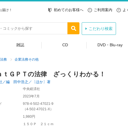
初めてのお客様へ
ご利用案内
よ
お届け！
こだわり検索
雑誌
CD
DVD・Blu-ray
法務
企業法務その他
ａｔＧＰＴの法律 ざっくりわかる！
社／編 田中浩之／〔ほか〕著
中央経済社
2023年7月
ド
978-4-502-47021-9
（
4-502-47021-X
）
1,980円
１５０Ｐ ２１ｃｍ