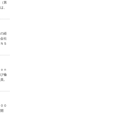
録（第
会計法規集
時は、
中央経済社
国税通則・徴収法
規集 令和８年...
中央経済社
営の経
式会社
理工系コンピュー
ＥＮＳ
タリテラシーの...
共立出版
法人税取扱通達集
令和８年１月...
中央経済社
ｈｏｎ
よび倫
委員。
２００
ム開