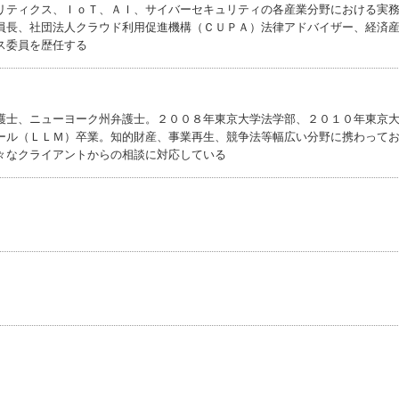
リティクス、ＩｏＴ、ＡＩ、サイバーセキュリティの各産業分野における実
員長、社団法人クラウド利用促進機構（ＣＵＰＡ）法律アドバイザー、経済
ス委員を歴任する
護士、ニューヨーク州弁護士。２００８年東京大学法学部、２０１０年東京
ール（ＬＬＭ）卒業。知的財産、事業再生、競争法等幅広い分野に携わって
々なクライアントからの相談に対応している