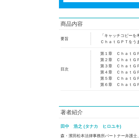
商品内容
「キャッチコピーを
要旨
ＣｈａｔＧＰＴをう
第１章 ＣｈａｔＧ
第２章 ＣｈａｔＧＰ
第３章 ＣｈａｔＧ
目次
第４章 ＣｈａｔＧ
第５章 ＣｈａｔＧ
第６章 ＣｈａｔＧ
著者紹介
田中 浩之 (タナカ ヒロユキ)
森・濱田松本法律事務所パートナー弁護士