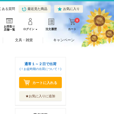
くある質問
最近見た商品
お気に入り
0
お受取り
ログイン
注文履歴
カート
店舗一覧
文具・雑貨
キャンペーン
通常１～２日で出荷
(！お盆時期の出荷について！)
カートに入れる
★お気に入りに追加