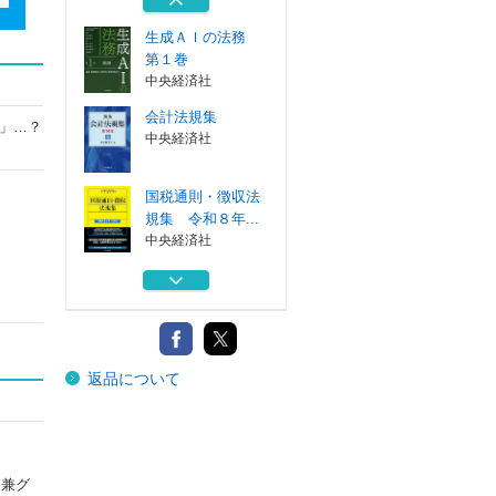
中央経済社
生成ＡＩの法務
第１巻
中央経済社
会計法規集
」…？
中央経済社
国税通則・徴収法
規集 令和８年...
中央経済社
理工系コンピュー
タリテラシーの...
共立出版
法人税取扱通達集
返品について
令和８年１月...
中央経済社
生成ＡＩの法務
第１巻
中央経済社
）兼グ