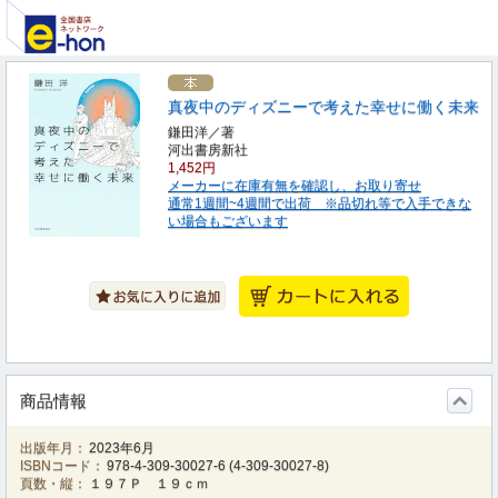
真夜中のディズニーで考えた幸せに働く未来
鎌田洋／著
河出書房新社
1,452円
メーカーに在庫有無を確認し、お取り寄せ
通常1週間~4週間で出荷 ※品切れ等で入手できな
い場合もございます
商品情報
出版年月：
2023年6月
ISBNコード：
978-4-309-30027-6
(
4-309-30027-8
)
頁数・縦：
１９７Ｐ １９ｃｍ