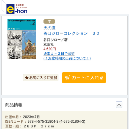
天の鷹
谷口ジローコレクション ３０
谷口ジロー／著
双葉社
4,620円
通常１～２日で出荷
(！お盆時期の出荷について！)
商品情報
出版年月：
2023年7月
ISBNコード：
978-4-575-31804-3
(
4-575-31804-3
)
頁数・縦：
２８３Ｐ ２７ｃｍ