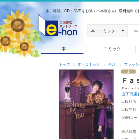
本、雑誌、CD・DVDをお近くの本屋さんに送料無料で
本
コミック
トップ
本・コミック
生活
ファッシ
Ｆａ
Ｐａｒａｄ
山下万里
出版社名
出版年月
ISBNコー
税込価格