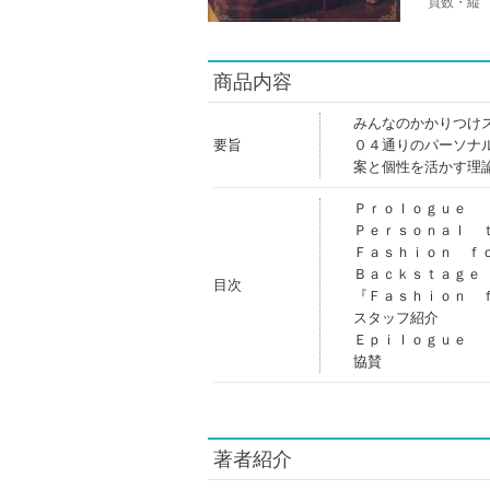
頁数・縦
商品内容
みんなのかかりつけ
要旨
０４通りのパーソナ
案と個性を活かす理
Ｐｒｏｌｏｇｕｅ
Ｐｅｒｓｏｎａｌ 
Ｆａｓｈｉｏｎ ｆ
Ｂａｃｋｓｔａｇｅ
目次
『Ｆａｓｈｉｏｎ 
スタッフ紹介
Ｅｐｉｌｏｇｕｅ
協賛
著者紹介