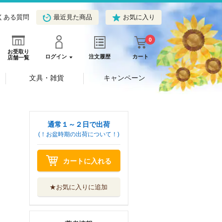
くある質問
最近見た商品
お気に入り
0
お受取り
ログイン
注文履歴
カート
店舗一覧
文具・雑貨
キャンペーン
通常１～２日で出荷
(！お盆時期の出荷について！)
カートに入れる
★お気に入りに追加