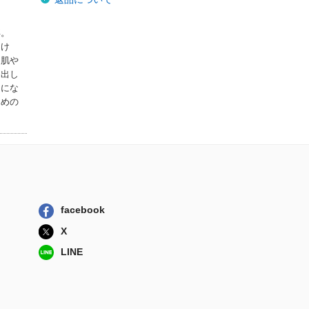
卒。
つけ
。肌や
き出し
うにな
ための
facebook
X
LINE