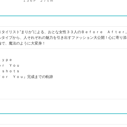
１３６Ｐ ２７ｃｍ
スタイリスト“まりか”による、おとな女性３３人のＢｅｆｏｒｅ Ａｆｔｅｒ
ルタイプから、人それぞれの魅力を引き出すファッション大公開！心に寄り添
論で、魔法のように大変身！
ｔｙｐｅ
ｏｒ Ｙｏｕ
 ｓｈｏｔｓ
ｆｏｒ Ｙｏｕ』完成までの軌跡