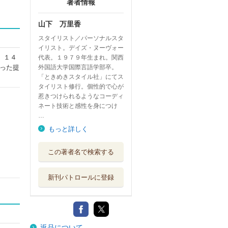
著者情報
山下 万里香
スタイリスト／パーソナルスタ
イリスト。デイズ・ヌーヴォー
。１４
代表。１９７９年生まれ。関西
外国語大学国際言語学部卒。
った提
「ときめきスタイル社」にてス
タイリスト修行。個性的で心が
惹きつけられるようなコーディ
ネート技術と感性を身につけ
…
もっと詳しく
この著者名で検索する
新刊パトロールに登録
返品について