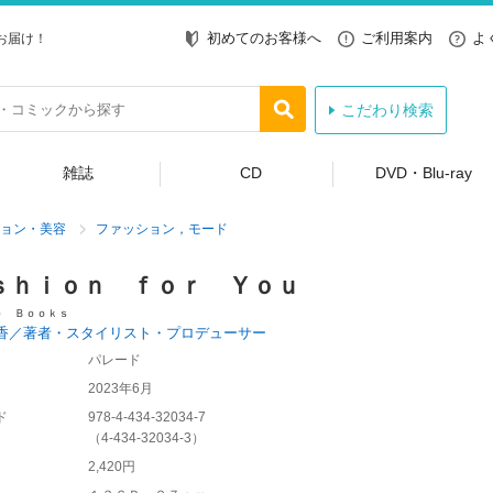
初めてのお客様へ
ご利用案内
よ
お届け！
こだわり検索
雑誌
CD
DVD・Blu-ray
ョン・美容
ファッション，モード
ｓｈｉｏｎ ｆｏｒ Ｙｏｕ
ｅ Ｂｏｏｋｓ
香／著者・スタイリスト・プロデューサー
パレード
2023年6月
ド
978-4-434-32034-7
（
4-434-32034-3
）
2,420円