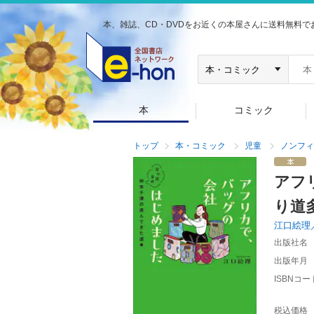
本、雑誌、CD・DVDをお近くの本屋さんに送料無料で
本
コミック
トップ
本・コミック
児童
ノンフィ
アフ
り道
江口絵理
出版社名
出版年月
ISBNコー
税込価格