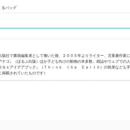
くるバッグ
出版社で書籍編集者として働いた後、２００５年よりライター、児童書作家
アナゴ』（ほるぷ出版）ほか子ども向けの動物の本多数。雑誌やウェブでの
ＤＧｓアイデアブック』（Ｔｈｉｎｋ ｔｈｅ Ｅａｒｔｈ）の執筆なども
に掲載されていたものです）