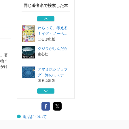
同じ著者名で検索した本
ミーアキャットの
家族
そうえん社
わらって、考える
！イグ・ノーベ...
ほるぷ出版
クジラがしんだら
童心社
に。著
人物イ
手がけ
アマミホシゾラフ
グ 海のミステ...
ほるぷ出版
ゆらゆらチンアナ
ゴ
ほるぷ出版
ミーアキャットの
返品について
家族
そうえん社