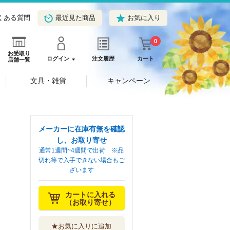
くある質問
最近見た商品
お気に入り
0
お受取り
ログイン
注文履歴
カート
店舗一覧
文具・雑貨
キャンペーン
メーカーに在庫有無を確認
し、お取り寄せ
通常1週間~4週間で出荷 ※品
切れ等で入手できない場合もご
ざいます
カートに入れる
（お取り寄せ）
★お気に入りに追加