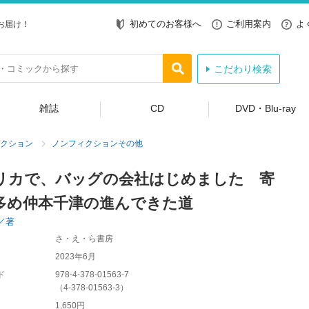
初めてのお客様へ
ご利用案内
よ
お届け！
こだわり検索
雑誌
CD
DVD・Blu-ray
クション
ノンフィクションその他
リカで、バッグの会社はじめました 寄
多め仲本千津の進んできた道
／著
さ・え・ら書房
2023年6月
ド
978-4-378-01563-7
（
4-378-01563-3
）
1,650円