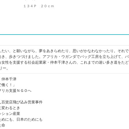
１３４Ｐ ２０ｃｍ
したい、と願いながら、夢をあきらめたり、思いがかなわなかったり。それで
向き、歩きつづけました。アフリカ・ウガンダでバッグ工房を立ち上げて、バ
カ女性を支援する社会起業家・仲本千津さんの、これまでの迷い多き道をたど
リー。
、仲本千津
で働く！」
フリカ支援ＮＧＯへ
ん百貨店飛び込み営業事件
に変わるとき
ッション産業
ためにも、日本のためにも
た命