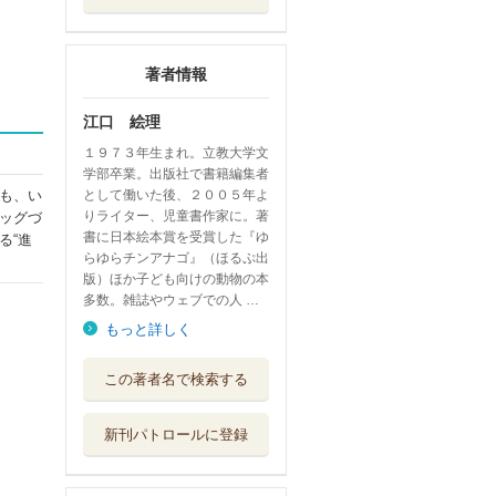
著者情報
江口 絵理
１９７３年生まれ。立教大学文
学部卒業。出版社で書籍編集者
として働いた後、２００５年よ
も、い
りライター、児童書作家に。著
ッグづ
書に日本絵本賞を受賞した『ゆ
る“進
らゆらチンアナゴ』（ほるぷ出
版）ほか子ども向けの動物の本
多数。雑誌やウェブでの人 …
もっと詳しく
アマミホシゾラフ
この著者名で検索する
グ 海のミステ...
ほるぷ出版
新刊パトロールに登録
ゆらゆらチンアナ
ゴ
ほるぷ出版