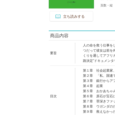
頁数・縦
立ち読みする
商品内容
人の命を救う仕事を
つだって彼女は前を
要旨
くりを通してアフリ
路決定”ドキュメンタ
第１章 社会起業家
第２章 「私、国連
第３章 銀行からア
第４章 起業
第５章 おかあちゃ
目次
第６章 原石が宝石
第７章 罪深きファ
第８章 ウガンダの
第９章 救えなかっ