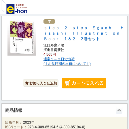
ｓｔｅｐ ２ ｓｔｅｐ Ｅｇｕｃｈｉ Ｈ
ｉｓａｓｈｉ Ｉｌｌｕｓｔｒａｔｉｏｎ
Ｂｏｏｋ １＆２ ２巻セット
江口寿史／著
河出書房新社
4,565円
通常１～２日で出荷
(！お盆時期の出荷について！)
商品情報
出版年月：
2023年
ISBNコード：
978-4-309-85194-5
(
4-309-85194-0
)