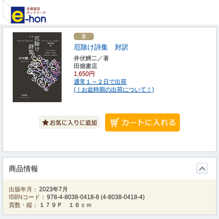
厄除け詩集 対訳
井伏鱒二／著
田畑書店
1,650円
通常１～２日で出荷
(！お盆時期の出荷について！)
商品情報
出版年月：
2023年7月
ISBNコード：
978-4-8038-0418-8
(
4-8038-0418-4
)
頁数・縦：
１７９Ｐ １６ｃｍ